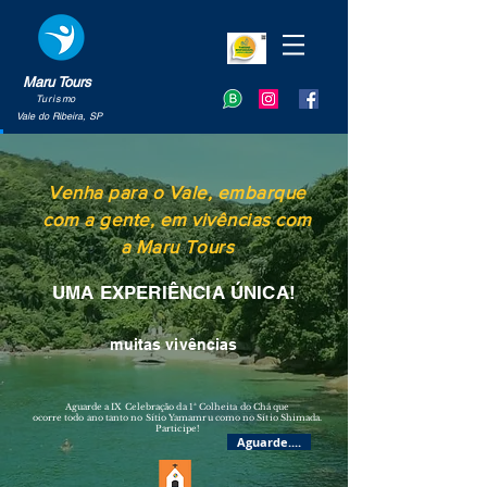
Maru Tours
Turismo
Vale do Ribeira, SP
Venha para o Vale, embarque
com a gente, em vivências com
a Maru Tours
UMA EXPERIÊNCIA ÚNICA!
muitas vivências
Aguarde a IX Celebração da 1ª Colheita do Chá que
ocorre todo ano tanto no Sítio Yamamru como no Sítio Shimada.
Participe!
Aguarde....